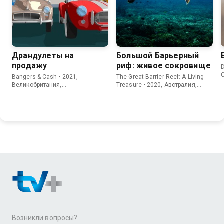
Драндулеты на
Большой Барьерный
продажу
риф: живое сокровище
D
Bangers & Cash • 2021,
The Great Barrier Reef: A Living
Великобритания,
Treasure • 2020, Австралия,
Документальный
Документальный
Возникли вопросы?