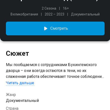
2 Сезона
16+
Великобритания
2022 – 2023
Документальный
Смотреть
Сюжет
Мы пообщаемся с сотрудниками Букингемского
дворца – они всегда остаются в тени, но их
слаженная работа обеспечивает точное соблюдение
всех правил и обычаев, столь важных для
Читать дальше
королевских особ.
Жанр
Посмотреть онлайн 2 сезон сериала Королевский
Документальный
гид вы можете совершенно бесплатно в хорошем
Страна