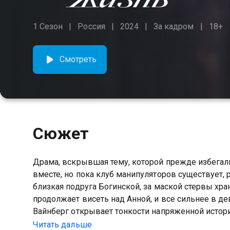
1 Сезон
Россия
2024
За кадром
18+
Смотреть
Сюжет
Драма, вскрывшая тему, которой прежде избегали
вместе, но пока клуб манипуляторов существует, 
близкая подруга Богинской, за маской стервы хра
продолжает висеть над Анной, и все сильнее в д
Вайнберг открывает тонкости напряженной истори
ролей Любовь Аксёнова, Дарья Мороз и Роман В
Читать дальше