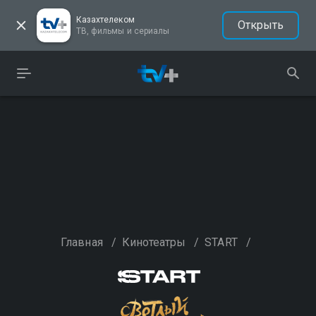
Казахтелеком
Открыть
ТВ, фильмы и сериалы
Главная
/
Кинотеатры
/
START
/