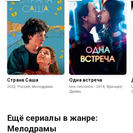
6.7
7.0
6.9
6.2
Страна Саша
Одна встреча
2022, Россия, Мелодрамы
Une rencontre • 2014, Франция,
L
Драмы
Ещё сериалы в жанре:
Мелодрамы