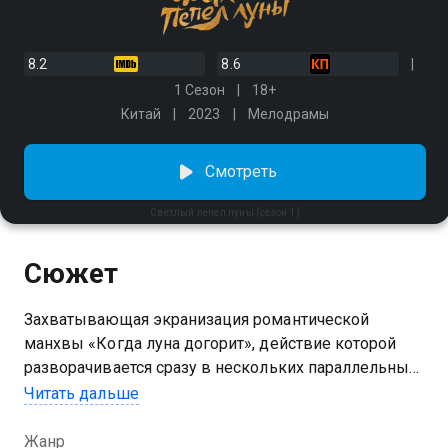
8.2
8.6
1 Сезон
18+
Китай
2023
Мелодрамы
Смотреть
Светлый пепел луны (сезон 1)
Сюжет
Захватывающая экранизация романтической
манхвы «Когда луна догорит», действие которой
разворачивается сразу в нескольких параллельных
мирах. 1 сезон сериала «Светлый пепел луны»
Читать дальше
можно смотреть онлайн. Ли Сусу — бойкая
последовательница бессмертного клана Хэнъян и
Жанр