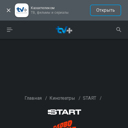
Казахтелеком
Открыть
ТВ, фильмы и сериалы
Главная
/
Кинотеатры
/
START
/