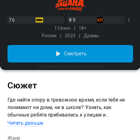
7.6
8.9
1 Сезон
18+
Россия
2023
Драмы
Смотреть
Слово пацана. Кровь на асфальте (сезон 1)
Сюжет
Где найти опору в тревожное время, если тебя не
понимают ни дома, ни в школе? Узнать, как
обычные ребята прибивались к улицам и
погружались в мир насилия, и смотреть 1 сезон
Читать дальше
сериала «Слово пацана. Кровь на асфальте» можно
онлайн. Школьник Андрей (первая главная роль
Жанр