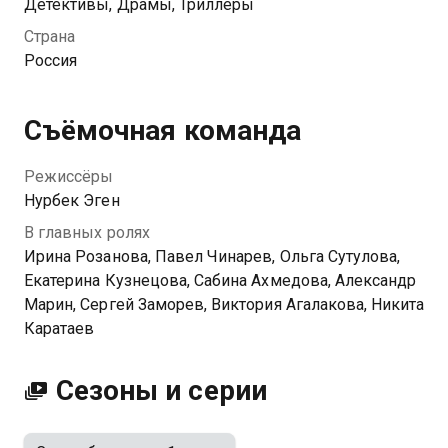
В наши дни у Жанны появляется подражатель, в
Детективы, Драмы, Триллеры
точности копирующий совершённые ей убийства.
Страна
Героиня предлагает полиции помощь и ставит два
Россия
условия. Она покинет колонию на время
расследования, а делом будет заниматься её сын,
который давно вычеркнул мать из своей жизни.
Съёмочная команда
Посмотреть онлайн 1 сезон сериала Самка богомола
Режиссёры
вы можете совершенно бесплатно в хорошем HD
Нурбек Эген
качестве на Казахтелеком
В главных ролях
Ирина Розанова, Павел Чинарев, Ольга Сутулова,
Екатерина Кузнецова, Сабина Ахмедова, Александр
Марин, Сергей Заморев, Виктория Агалакова, Никита
Каратаев
Сезоны и серии