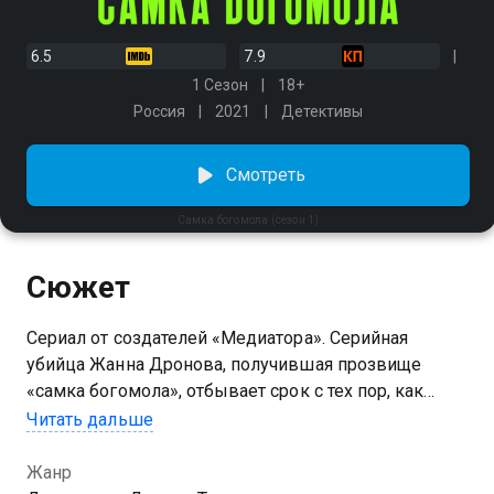
6.5
7.9
1 Сезон
18+
Россия
2021
Детективы
Смотреть
Самка богомола (сезон 1)
Сюжет
Сериал от создателей «Медиатора». Серийная
убийца Жанна Дронова, получившая прозвище
«самка богомола», отбывает срок с тех пор, как
созналась в серии леденящих кровь убийств. 20 лет
Читать дальше
назад она жестоко расправлялась с мужчинами —
педофилами, насильниками и неверными мужьями.
Жанр