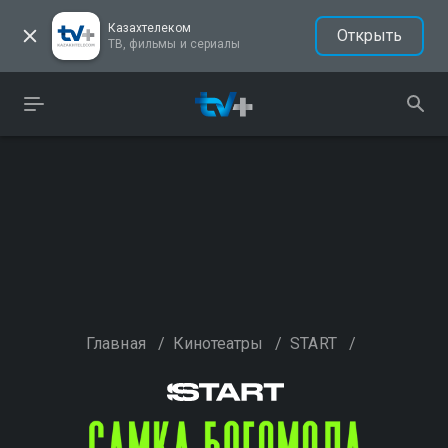
Казахтелеком
Открыть
ТВ, фильмы и сериалы
Главная
/
Кинотеатры
/
START
/