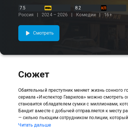
7.5
8.2
Россия
2024 – 2026
Комедии
16+
Смотреть
Сюжет
Обаятельный преступник меняет жизнь сонного го
сериала «Инспектор Гаврилов» можно смотреть о
становится обладателем сумки с миллионами, ко
Бандит вместе с добычей отправляется к месту р
— сильно пьющим сотрудником полиции, который 
что все идет не по плану и пора прятаться. С док
Читать дальше