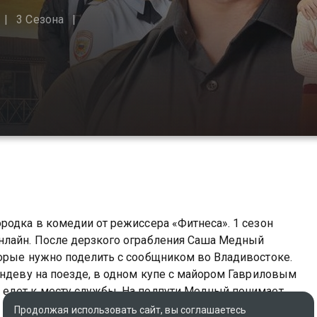
3 Сезона
родка в комедии от режиссера «Фитнеса». 1 сезон
нлайн. После дерзкого ограбления Саша Медный
торые нужно поделить с сообщником во Владивостоке.
андеву на поезде, в одном купе с майором Гавриловым
едет к месту службы. На полпути Медный понимает,
ументами и личностью соседа по вагону, а также сумкой,
Продолжая использовать сайт, вы соглашаетесь