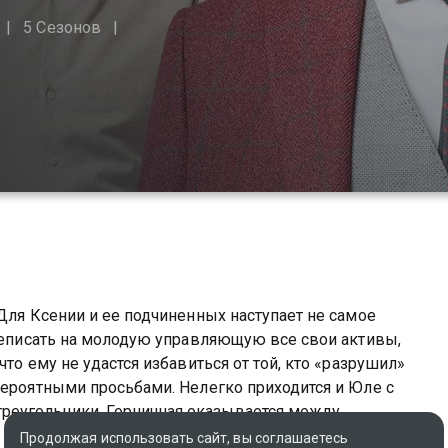
5 Сезонов
Для Ксении и ее подчиненных наступает не самое
ереписать на молодую управляющую все свои активы,
то ему не удастся избавиться от той, кто «разрушил»
вероятными просьбами. Нелегко приходится и Юле с
еугольники. Горничная оказывается между
еременной женой, а главный инженер — между
Продолжая использовать сайт, вы соглашаетесь