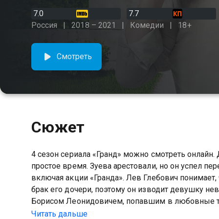
7.0
7.7
Россия
2018 – 2021
Комедии
18+
Смотреть
Сюжет
4 сезон сериала «Гранд» можно смотреть онлайн. 
простое время. Зуева арестовали, но он успел п
включая акции «Гранда». Лев Глебович понимает, ч
брак его дочери, поэтому он изводит девушку не
Борисом Леонидовичем, попавшим в любовные тр
неразведенным сомелье и его требовательной б
Читать дальше