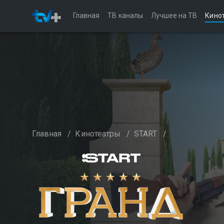
Главная
ТВ каналы
Лучшее на ТВ
Кино
Главная
/
Кинотеатры
/
START
/