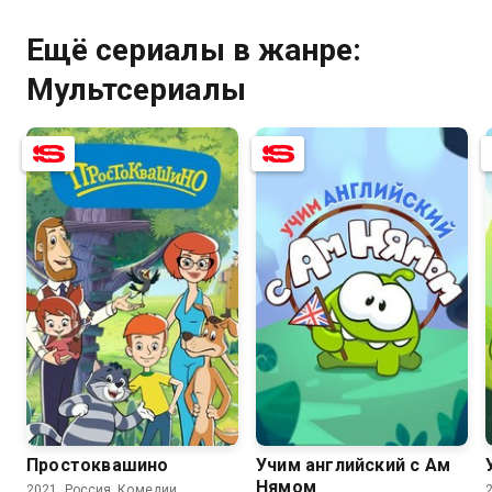
Ещё сериалы в жанре:
Мультсериалы
7.8
5.7
8.1
Простоквашино
Учим английский с Ам
Нямом
2021, Россия, Комедии