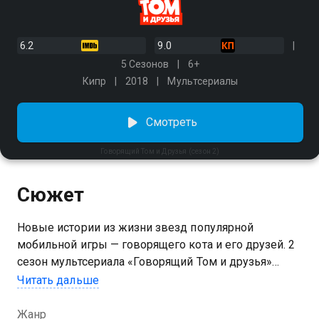
6.2
9.0
5 Сезонов
6+
Кипр
2018
Мультсериалы
Смотреть
Говорящий Том и Друзья (сезон 2)
Сюжет
Новые истории из жизни звезд популярной
мобильной игры — говорящего кота и его друзей. 2
сезон мультсериала «Говорящий Том и друзья»
можно смотреть онлайн. Том и Анджела наконец-то
Читать дальше
признаются друг другу в чувствах и с подачи друзей
начинают ходить на первые неловкие свидания. Бен
Жанр