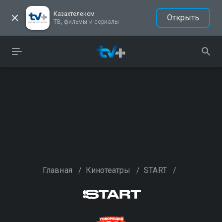
Казахтелеком
Открыть
ТВ, фильмы и сериалы
Главная
/
Кинотеатры
/
START
/