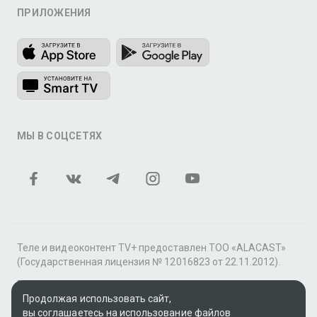
ПРИЛОЖЕНИЯ
МЫ В СОЦСЕТЯХ
Теле и видеоконтент TV+ предоставлен ТОО «ALACAST»
(Государственная лицензия № 12016823 от 22.11.2012).
В рамках услуги «Видео по подписке» для «Пакета
Продолжая использовать сайт,
фильмов и сериалов tv+» контент предоставляется
вы соглашаетесь на использование файлов
онлайн-кинотеатром MEGOGO.