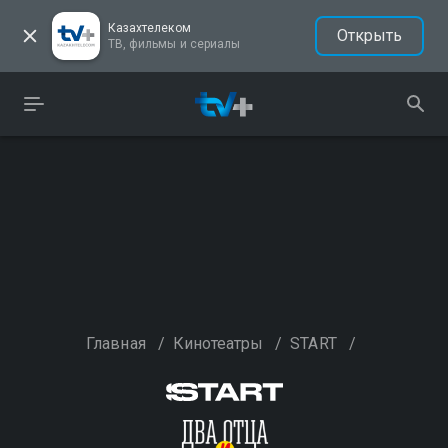
Казахтелеком
Открыть
ТВ, фильмы и сериалы
Главная
/
Кинотеатры
/
START
/