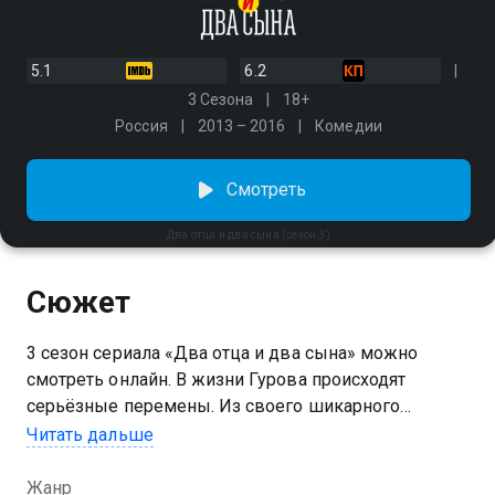
5.1
6.2
3 Сезона
18+
Россия
2013 – 2016
Комедии
Смотреть
Два отца и два сына (сезон 3)
Сюжет
3 сезон сериала «Два отца и два сына» можно
смотреть онлайн. В жизни Гурова происходят
серьёзные перемены. Из своего шикарного
пентхауса в центре Москвы он переезжает в не
Читать дальше
менее шикарный особняк на Рублёвке. «Майора
Лаврова» закрывают. Марго приходится искать
Жанр