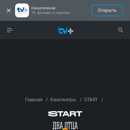
Казахтелеком
Открыть
ТВ, фильмы и сериалы
Главная
/
Кинотеатры
/
START
/