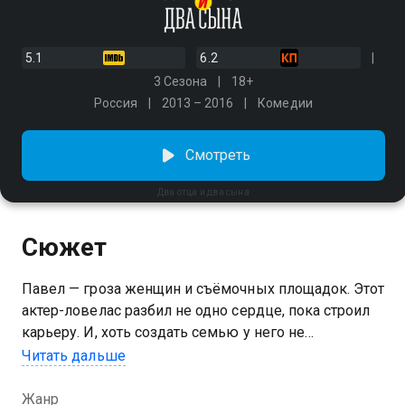
5.1
6.2
3 Сезона
18+
Россия
2013 – 2016
Комедии
Смотреть
Два отца и два сына
Сюжет
Павел — гроза женщин и съёмочных площадок. Этот
актер-ловелас разбил не одно сердце, пока строил
карьеру. И, хоть создать семью у него не
получилось, мужчина доволен холостяцким
Читать дальше
образом жизни. Но однажды к нему приезжают
нежданные гости — брошенный им сын Виктор и
Жанр