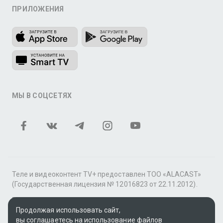
ПРИЛОЖЕНИЯ
МЫ В СОЦСЕТЯХ
Теле и видеоконтент TV+ предоставлен ТОО «ALACAST»
(Государственная лицензия № 12016823 от 22.11.2012).
В рамках услуги «Видео по подписке» для «Пакета
Продолжая использовать сайт,
фильмов и сериалов tv+» контент предоставляется
вы соглашаетесь на использование файлов
онлайн-кинотеатром MEGOGO.