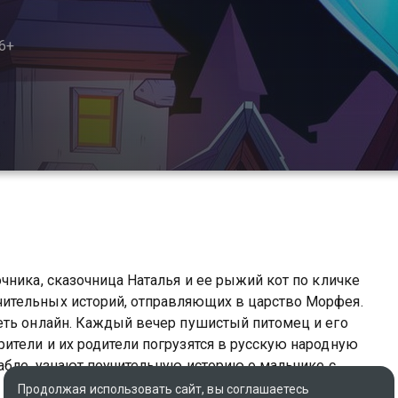
6+
чника, сказочница Наталья и ее рыжий кот по кличке
ительных историй, отправляющих в царство Морфея.
еть онлайн. Каждый вечер пушистый питомец и его
ители и их родители погрузятся в русскую народную
абле, узнают поучительную историю о мальчике с
с озорной мышкой Гликерией. Тихий мелодичный голос
Продолжая использовать сайт, вы соглашаетесь