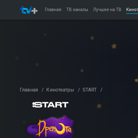
Главная
ТВ каналы
Лучшее на ТВ
Кино
Главная
/
Кинотеатры
/
START
/