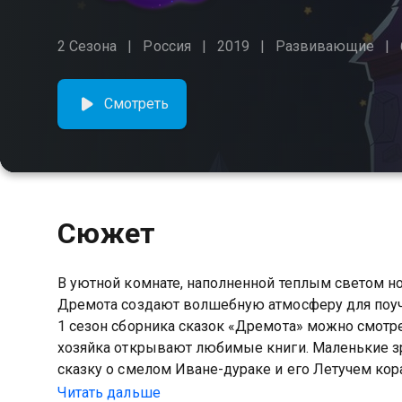
2 Сезона
Россия
2019
Развивающие
Смотреть
Сюжет
В уютной комнате, наполненной теплым светом но
Дремота создают волшебную атмосферу для поуч
1 сезон сборника сказок «Дремота» можно смотр
хозяйка открывают любимые книги. Маленькие зр
сказку о смелом Иване-дураке и его Летучем кор
неразменным рублем, отправятся в путешествие 
Читать дальше