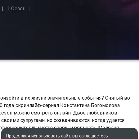
1 Сезон
произойти в их жизни значительные события? Снятый во
0 года скринлайф-сериал Константина Богомолова
1 сезон можно смотреть онлайн. Двое любовников
 своими супругами, но созваниваются, когда удается
 отношениях случаются ссоры и ревность. Молодая
общаться с мужчиной вдвое старше себя, притворяясь
Продолжая использовать сайт, вы соглашаетесь