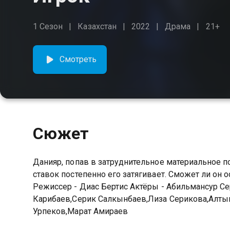
1 Сезон
Казахстан
2022
Драма
21+
Смотреть
Сюжет
Данияр, попав в затруднительное материальное п
ставок постепенно его затягивает. Сможет ли он
Режиссер - Диас Бертис Актёры - Абильмансур С
Карибаев,Серик Салкынбаев,Лиза Серикова,Алт
Урпеков,Марат Амираев