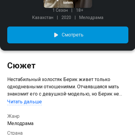
1 Сезон
18+
Казахстан
2020
Мелодрама
Смотреть
Сюжет
Нестабильный холостяк Берик живет только
однодневными отношениями. Отчаявшаяся мать
знакомит его с девушкой-моделью, но Берик не
собирается жениться.Сидя в клинике, он обещает
Читать дальше
спасти сына лучшего друга и идет в школу. Давайте
вместе посмотрим, что его ждет в школе.
Жанр
Мелодрама
Страна