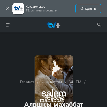
Казахтелеком
Открыть
ТВ, фильмы и сериалы
Главная
/
Кинотеатры
/
SALEM
/
Алғашқы махаббат