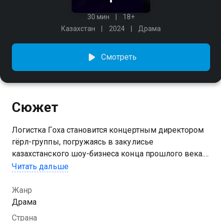
30 мин
18+
Казахстан
2024
Драма
Смотреть
Сюжет
Логистка Гоха становится концертным директором
гёрл-группы, погружаясь в закулисье
казахстанского шоу-бизнеса конца прошлого века.
Несправедливость, жестокость, злоупотребление
Читать дальше
деньгами и властью, опасность и грязь — вот с чем
ей придётся столкнуться, пытаясь продвинуть своих
Жанр
подопечных на вершину.
Драма
Страна