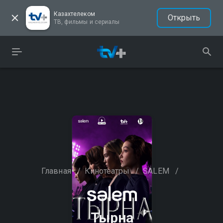
Казахтелеком
Открыть
ТВ, фильмы и сериалы
Главная
/
Кинотеатры
/
SALEM
/
Тырна