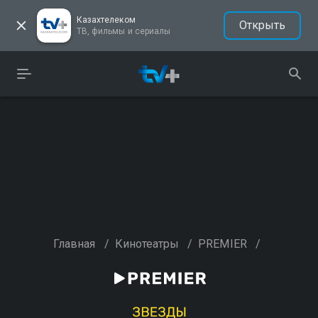
Казахтелеком
Открыть
ТВ, фильмы и сериалы
Главная
/
Кинотеатры
/
PREMIER
/