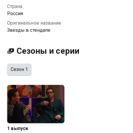
научился за это время.
Страна
Россия
Посмотреть онлайн 1 сезон сериала Звезды в
Оригинальное название
стендапе вы можете совершенно бесплатно в
Звезды в стендапе
хорошем HD качестве на Казахтелеком
Сезоны и серии
Сезон 1
1 выпуск