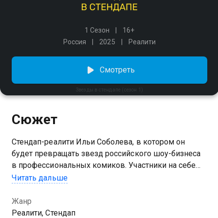
1 Сезон
16+
Россия
2025
Реалити
Смотреть
Звезды в стендапе (сезон 1)
Сюжет
Стендап-реалити Ильи Соболева, в котором он
будет превращать звезд российского шоу-бизнеса
в профессиональных комиков. Участники на себе
ощутят все препятствия и трудности, с которыми
Читать дальше
сталкиваются юмористы при подготовке к
выступлению. А в финале выпуска каждый выйдет
Жанр
со своим собственным номером и покажет, чему
Реалити, Стендап