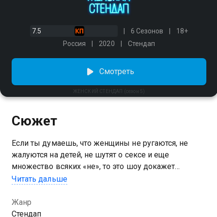
7.5
6 Сезонов
18+
Россия
2020
Стендап
Смотреть
ЖЕНСКИЙ СТЕНДАП (сезон 5)
Сюжет
Если ты думаешь, что женщины не ругаются, не
жалуются на детей, не шутят о сексе и еще
множество всяких «не», то это шоу докажет
обратное! Для героинь «ЖЕНСКОГО СТЕНДАПА» нет
Читать дальше
запретных тем. Они честно говорят о том, что их не
устраивает в отношениях, высмеивают стереотипы
Жанр
семейной жизни и откровенно заявляют, что быть
Стендап