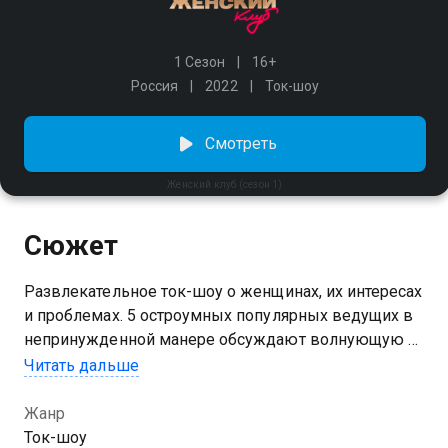
1 Сезон
16+
Россия
2022
Ток-шоу
Смотреть
Женский клуб (сезон 1)
Сюжет
Развлекательное ток-шоу о женщинах, их интересах
и проблемах. 5 остроумных популярных ведущих в
непринужденной манере обсуждают волнующую их
тему. Они на примере личных историй размышляют,
Читать дальше
как справлялись с проблемами в жизни. Каждый
выпуск в студию будет приходить новая звезда или
Жанр
эксперт, который прокомментирует мнения
Ток-шоу