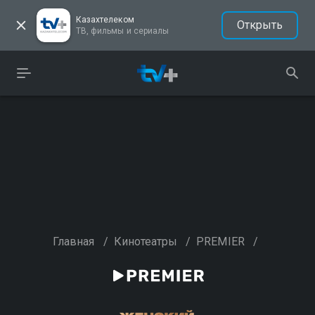
Казахтелеком
Открыть
ТВ, фильмы и сериалы
Главная
/
Кинотеатры
/
PREMIER
/