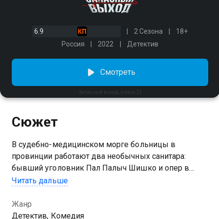
6.9
2 Сезона
18+
Россия
2022
Детектив
Смотреть
Запасный выход (сезон 2)
Сюжет
В судебно-медицинском морге больницы в
провинции работают два необычных санитара:
бывший уголовник Пал Палыч Шишко и опер в
отставке Николай Кедров. Мужчины
Читать дальше
недолюбливают друг друга, но с работой отлично
справляются. Однажды в их морг приходит молодой
Жанр
следователь Дмитрий Сайкин. В управлении парня
Детектив, Комедия