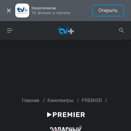
Казахтелеком
Открыть
ТВ, фильмы и сериалы
Главная
/
Кинотеатры
/
PREMIER
/