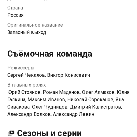
ни во что не ставят и дают самые безнадежные
Страна
дела. Неожиданно Кедров и Шишко раскрывают
Россия
одно из преступлений, назвав точное место, время,
Оригинальное название
способ убийства и даже имя виновного. Все заслуги
Запасный выход
достаются самому Сайкину. С этого момента
начинается необычное сотрудничество санитаров и
молодого следователя.
Съёмочная команда
Посмотреть онлайн 2 сезон сериала Запасный
Режиссёры
выход вы можете совершенно бесплатно в
Сергей Чекалов, Виктор Конисевич
хорошем HD качестве на Казахтелеком
В главных ролях
Юрий Стоянов, Роман Мадянов, Олег Алмазов, Юлия
Галкина, Максим Иванов, Николай Сороканов, Яна
Сивакова, Олег Чудницов, Дмитрий Калистратов,
Александр Волков, Александр Левин
Сезоны и серии