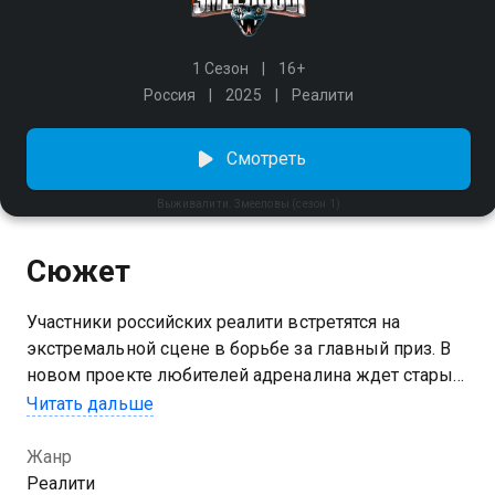
1 Сезон
16+
Россия
2025
Реалити
Смотреть
Выживалити. Змееловы (сезон 1)
Сюжет
Участники российских реалити встретятся на
экстремальной сцене в борьбе за главный приз. В
новом проекте любителей адреналина ждет старый
ведущий, но новые правила: Вадим Демчог соберет
Читать дальше
вместе звезд шоу-бизнеса, чтобы узнать, на что они
готовы ради победы. На этот раз задача усложнена:
Жанр
каждый выпуск помимо прохождения заданий
Реалити