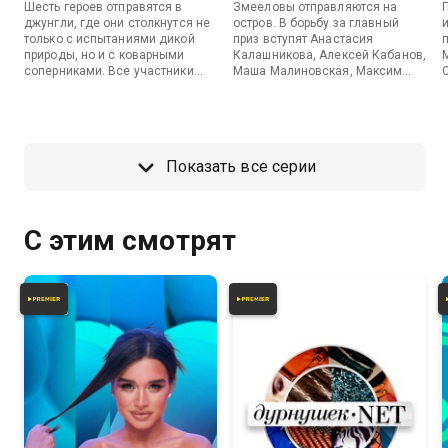
Шесть героев отправятся в
Змееловы отправляются на
джунгли, где они столкнутся не
остров. В борьбу за главный
только с испытаниями дикой
приз вступят Анастасия
природы, но и с коварными
Калашникова, Алексей Кабанов,
соперниками. Все участники
Маша Малиновская, Максим
будут работать в команде, но
Киселев, Лиза Андрющенко и
один из них окажется змеёй.
Кирилл Мелехов.
Задачей команды станет
вычислить противника, который
хочет забрать себе весь
Показать все серии
выигрыш. В первом выпуске
примут участие Никита Турчин,
Алексей Базанов, Евгений
Папунаишвили, Юлиана Бухольц,
Егор Шип и Ассоль.
С этим смотрят