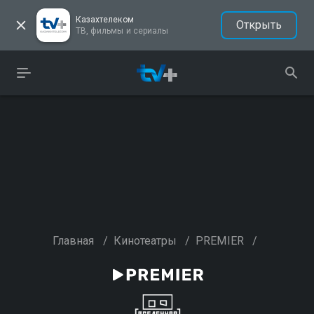
Казахтелеком
Открыть
ТВ, фильмы и сериалы
Главная
/
Кинотеатры
/
PREMIER
/