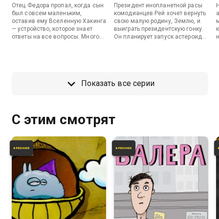
Отец Федора пропал, когда сын
Президент инопланетной расы
был совсем маленьким,
комодианцев Рей хочет вернуть
оставив ему Вселенную Хакинга
свою малую родину, Землю, и
— устройство, которое знает
выиграть президентскую гонку.
ответы на все вопросы. Много
Он планирует запуск астероида,
лет спустя Федор с помощью
который уничтожит все
своих друзей-хакеров пытается
человечество. Федор, Борис и
отыскать отца, но они
Игнат пытаются сбежать в
оказываются в плену на
закрытую колонию для
космическом корабле
шифропанков Ла Фугу, но для
Показать все серии
загадочной организации WG.
этого им придется сыграть в
настоящий морской бой в музее
советских автоматов.
С этим смотрят