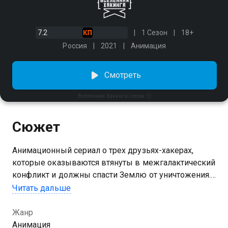
7.2
1 Сезон
18+
Россия
2021
Анимация
Смотреть
Вселенная Хакинга (сезон 1)
Сюжет
Анимационный сериал о трех друзьях-хакерах,
которые оказываются втянуты в межгалактический
конфликт и должны спасти Землю от уничтожения.
Родители Федора пропали, когда он был совсем
Читать дальше
маленьким, оставив ему Вселенную Хакинга —
устройство, которое знает ответы на все вопросы.
Жанр
Попытки найти родных спустя много лет
Анимация