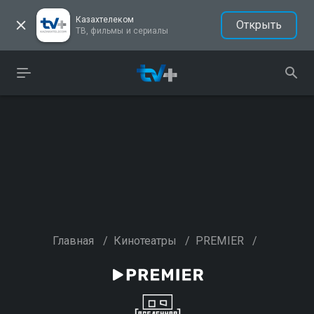
Казахтелеком
Открыть
ТВ, фильмы и сериалы
Главная
/
Кинотеатры
/
PREMIER
/