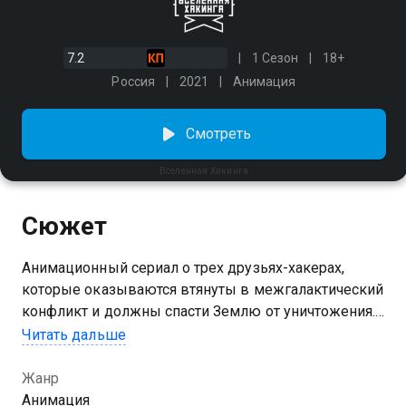
7.2
1 Сезон
18+
Россия
2021
Анимация
Смотреть
Вселенная Хакинга
Сюжет
Анимационный сериал о трех друзьях-хакерах,
которые оказываются втянуты в межгалактический
конфликт и должны спасти Землю от уничтожения.
Родители Федора пропали, когда он был совсем
Читать дальше
маленьким, оставив ему Вселенную Хакинга —
устройство, которое знает ответы на все вопросы.
Жанр
Попытки найти родных спустя много лет
Анимация