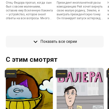
Отец Федора пропал, когда сын
Президент инопланетной расы
был совсем маленьким,
комодианцев Рей хочет вернуть
оставив ему Вселенную Хакинга
свою малую родину, Землю, и
— устройство, которое знает
выиграть президентскую гонку.
ответы на все вопросы. Много
Он планирует запуск астероида,
лет спустя Федор с помощью
который уничтожит все
своих друзей-хакеров пытается
человечество. Федор, Борис и
отыскать отца, но они
Игнат пытаются сбежать в
оказываются в плену на
закрытую колонию для
космическом корабле
шифропанков Ла Фугу, но для
Показать все серии
загадочной организации WG.
этого им придется сыграть в
настоящий морской бой в музее
советских автоматов.
С этим смотрят