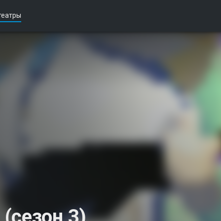
театры
(сезон 3)