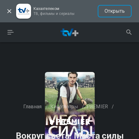
Казахтелеком
Открыть
ТВ, фильмы и сериалы
Главная
/
Кинотеатры
/
PREMIER
/
Вокруг света. Места силы