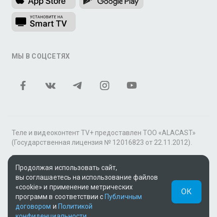
МЫ В СОЦСЕТЯХ
Теле и видеоконтент TV+ предоставлен ТОО «ALACAST»
(Государственная лицензия № 12016823 от 22.11.2012).
В рамках услуги «Видео по подписке» для «Пакета
Продолжая использовать сайт,
фильмов и сериалов tv+» контент предоставляется
вы соглашаетесь на использование файлов
онлайн-кинотеатром MEGOGO.
«cookie» и применение метрических
ОК
Поддержка: tvplus@telecom.kz
программ в соответствии с
Публичным
договором
и
Политикой
UUID: 41b2bf49-6196-48b8-8171-10f148a5562a
конфиденциальности