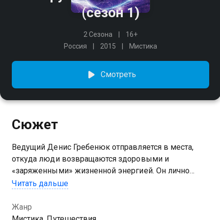
(сезон 1)
2 Сезона
16+
Россия
2015
Мистика
Смотреть
Сюжет
Ведущий Денис Гребенюк отправляется в места,
откуда люди возвращаются здоровыми и
«заряженными» жизненной энергией. Он лично
проводит «тест-драйв» этих мест и делится своими
Читать дальше
ощущениями.
Жанр
Посмотреть онлайн 1 сезон сериала Вокруг света.
Мистика, Путешествия