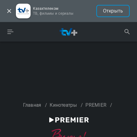
Казахтелеком
Открыть
ТВ, фильмы и сериалы
Главная
/
Кинотеатры
/
PREMIER
/