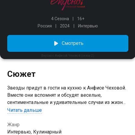
4 Сезона
16+
Россия
2024
Интервью
Смотреть
Вкусно с Анфисой Чеховой (сезон 2)
Сюжет
Звезды придут в гости на кухню к Анфисе Чеховой.
Вместе они вспомнят и обсудят веселые,
сентиментальные и удивительные случаи из жизни,
а также приготовят любимое блюдо героя из
Читать дальше
детства.
Жанр
Посмотреть онлайн 2 сезон сериала Вкусно с
Интервью, Кулинарный