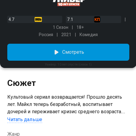
4.7
7.1
1 Сезон
18+
Россия
2021
Комедия
Смотреть
Универ. 10 лет спустя (сезон 1)
Сюжет
Культовый сериал возвращается! Прошло десять
лет. Майкл теперь безработный, воспитывает
дочерей и переживает кризис среднего возраста.
Антон сначала лишился Кристины, а потом и
Читать дальше
состояния отца, и теперь пытается вернуть все
обратно. Маша решает, что им с Валей пора
Жанр