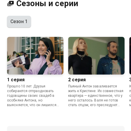
Сезоны и серии
Сезон 1
1 серия
2 серия
Прошло 10 лет. Друзья
Пьяный Антон заваливается
собираются отпраздновать
жить к Кристине. Их совместная
годовщины своих свадеб в
квартира — единственное, что у
особняке Антона, но
него осталось. Валя не готов
выясняется, что он лишился
стать отцом, его преследуют
своего состояния. Яна узнает,
панические атаки и тошнота.
что ее сын играет в спектакле
Яна пытается найти
женскую роль, и решает срочно
«правильного» отца Никите у
найти ему отца для правильного
себя на работе и перебирает
воспитания. Майкл остается без
кандидатов.