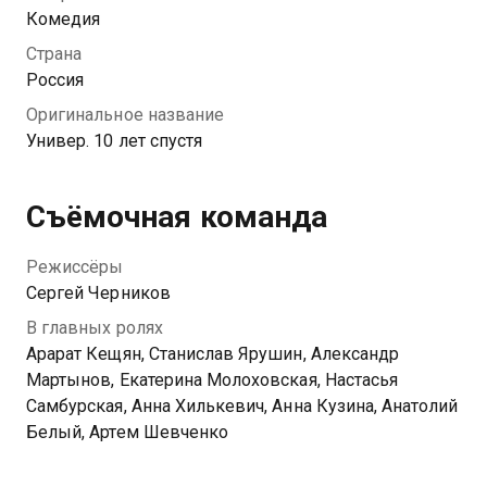
заводить детей, но Валя против. А Яна одна
Комедия
занимается сыном и упорно пытается найти ему
Страна
отца. Да, герои повзрослели и больше не живут в
Россия
одном блоке общаги, но проблем у них меньше не
Оригинальное название
стало. Они продолжают общаться и помогать друг
Универ. 10 лет спустя
другу в трудных жизненных ситуациях.
Посмотреть онлайн 1 сезон сериала Универ. 10 лет
Съёмочная команда
спустя вы можете совершенно бесплатно в
хорошем HD качестве на Казахтелеком
Режиссёры
Сергей Черников
В главных ролях
Арарат Кещян, Станислав Ярушин, Александр
Мартынов, Екатерина Молоховская, Настасья
Самбурская, Анна Хилькевич, Анна Кузина, Анатолий
Белый, Артем Шевченко