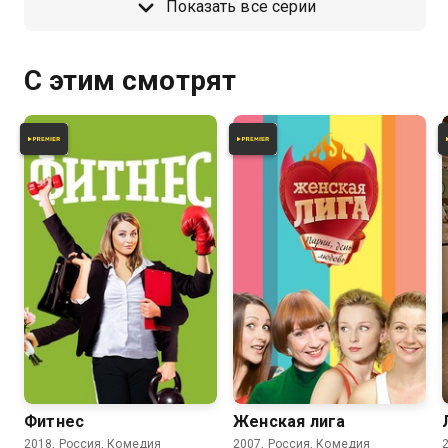
Показать все серии
работы и вынужден таксовать. А
Маша думает, что беременна, но
боится реакции Вали.
С этим смотрят
4.2
3.7
Фитнес
Женская лига
2018, Россия, Комедия
2007, Россия, Комедия