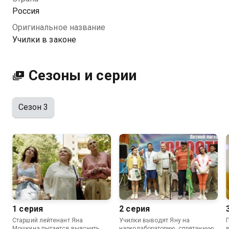
законов. Да и если ты смог справиться с 9 «Б», тебя
Россия
уже ничто не испугает.
Оригинальное название
Училки в законе
Посмотреть онлайн 3 сезон сериала Училки в
законе вы можете совершенно бесплатно в
хорошем HD качестве на Казахтелеком
Сезоны и серии
Сезон 3
1 серия
2 серия
Старший лейтенант Яна
Училки выводят Яну на
Мошкина пытается выяснить,
нарколабораторию, спрятанную