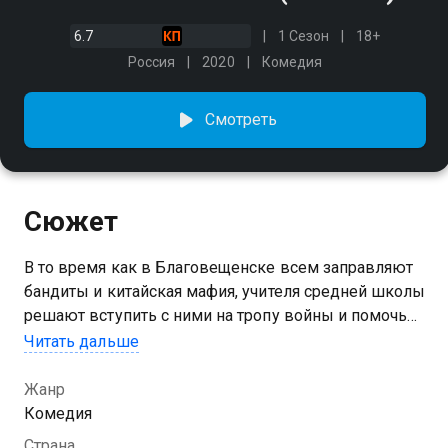
6.7
1 Сезон
18+
Россия
2020
Комедия
Смотреть
Сюжет
В то время как в Благовещенске всем заправляют
бандиты и китайская мафия, учителя средней школы
решают вступить с ними на тропу войны и помочь
родному городу. Возглавляет эту невероятную
Читать дальше
команду спасателей Катерина – учительница
английского языка. Катерина недавно пришла в
Жанр
школу, но быстро завоевала авторитет, ведь она
Комедия
хорошо знакома с большинством бандитских
Страна