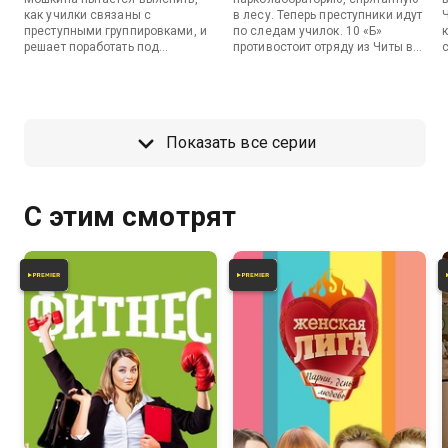
как училки связаны с
в лесу. Теперь преступники идут
преступными группировками, и
по следам училок. 10 «Б»
решает поработать под
противостоит отряду из Читы в
прикрытием. Тем временем
игре в зарницу. Дичь готова к
Аленушка, Галина и Софья
близости с Борзым, но для этого
отправляются в детский лагерь.
он должен выполнить три
Яна присоединяется к ним в
желания.
качестве вожатой.
1
Показать все серии
С этим смотрят