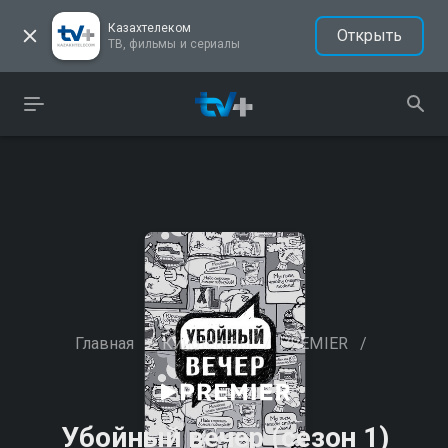
Казахтелеком
Открыть
ТВ, фильмы и сериалы
Главная
/
Кинотеатры
/
PREMIER
/
Убойный вечер (сезон 1)