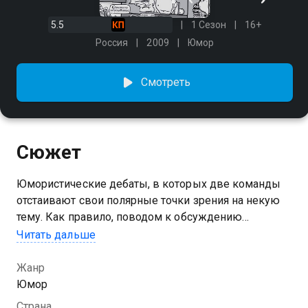
5.5
1 Сезон
16+
Россия
2009
Юмор
Смотреть
Сюжет
Юмористические дебаты, в которых две команды
отстаивают свои полярные точки зрения на некую
тему. Как правило, поводом к обсуждению
становится актуальная новость или событие.
Читать дальше
Основой формата является классический panel
comedy game, украшенный импровизациями.
Жанр
Юмор
Посмотреть онлайн 1 сезон сериала Убойный вечер
Страна