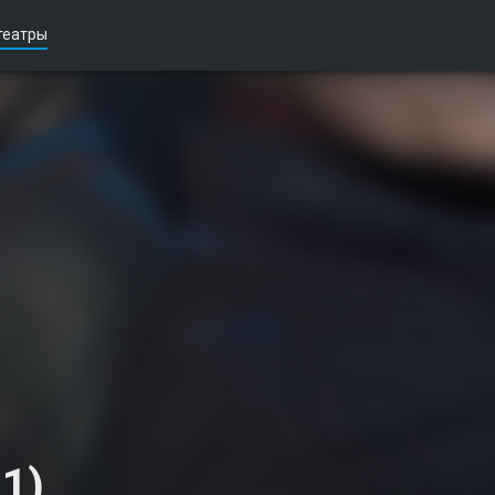
театры
 1)