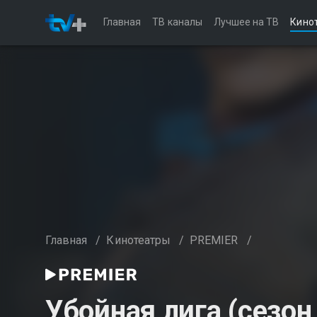
Главная
ТВ каналы
Лучшее на ТВ
Кино
Главная
/
Кинотеатры
/
PREMIER
/
Убойная лига (сезон