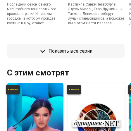
Последний сезон самого
Кастинг в Санкт-Петербурге!
масштабного танцевального
Здесь Мигель, Егор Дружинин и
проекта страны! И первым
Татьяна Денисова отберут
городом, в котором пройдет
лучших танцовщиков, а поможет
кастинг в шоу, станет
им в этом Настя Ивлеева.
Екатеринбург. В жюри – Мигель,
Егор Дружинин, Татьяна
Денисова и Юля Ахмедова.
Показать все серии
С этим смотрят