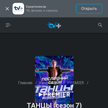
Казахтелеком
Открыть
ТВ, фильмы и сериалы
Главная
/
Кинотеатры
/
PREMIER
/
ТАНЦЫ (сезон 7)