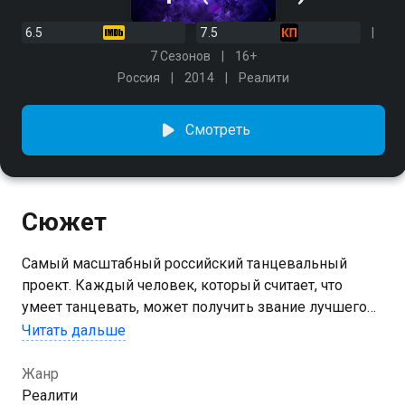
6.5
7.5
7 Сезонов
16+
Россия
2014
Реалити
Смотреть
Сюжет
Самый масштабный российский танцевальный
проект. Каждый человек, который считает, что
умеет танцевать, может получить звание лучшего
танцора страны и стать звездой.
Читать дальше
Посмотреть онлайн 7 сезон сериала ТАНЦЫ вы
Жанр
можете совершенно бесплатно в хорошем HD
Реалити