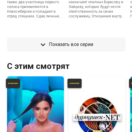
также две участницы первого
назначают опытных Борисову и
сезона приземляются в
Зайцеву, которые будут нести
Новосибирске и попадают в
ответственность за своих
отряд спецназа. Сдав личные
сослуживиц. Отношения внутри
вещи, выйдя впервые на
команд накалены, а конфликт
жесткую зарядку и
усугубляется, когда в
торжественно исполнив клятву
коллективе находят самый
оружию, участницы начинают
«опасный» запрещенный
осознавать, в какой особенный
предмет — телефон. Борисовой
Показать все серии
род войск они попали.
и Зайцевой предстоит выяснить,
кому он принадлежит, иначе их
снимут с управляющего поста.
С этим смотрят