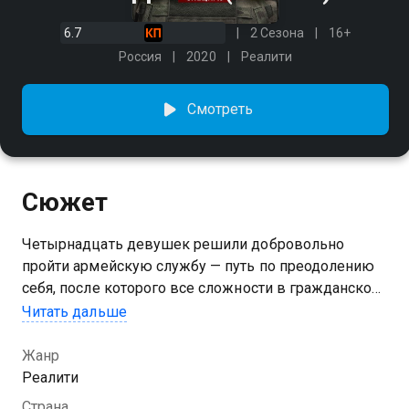
6.7
2 Сезона
16+
Россия
2020
Реалити
Смотреть
Сюжет
Четырнадцать девушек решили добровольно
пройти армейскую службу — путь по преодолению
себя, после которого все сложности в гражданской
жизни уже не смогут их сломить. Участницы
Читать дальше
окажутся в подразделении, где боевая подготовка
считается одной из самых сложных, — в спецназе.
Жанр
Им предстоит научиться штурмовать автобусы и
Реалити
дома, стрелять боевыми патронами и проходить
Страна