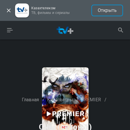
Казахтелеком
Открыть
ТВ, фильмы и сериалы
Главная
/
Кинотеатры
/
PREMIER
/
Сны (сезон 1)