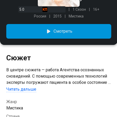
5.0
1 Сезон
16+
Россия
2015
Мистика
Смотреть
Сюжет
В центре сюжета — работа Агентства осознанных
сновидений. С помощью современных технологий
эксперты погружают пациента в особое состояние и
ведут по лабиринтам сна, чтобы узнать, о чем
Читать дальше
предупреждают навязчивые кошмары.
Жанр
Посмотреть онлайн 1 сезон сериала Сны вы можете
Мистика
совершенно бесплатно в хорошем HD качестве на
Страна