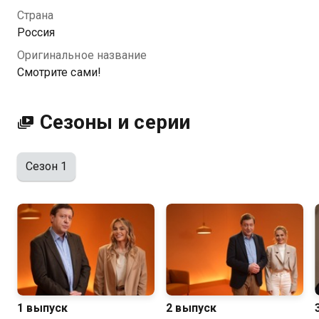
Страна
Посмотреть онлайн 1 сезон сериала Смотрите сами!
Россия
вы можете совершенно бесплатно в хорошем HD
Оригинальное название
качестве на Казахтелеком
Смотрите сами!
Сезоны и серии
Сезон 1
1 выпуск
2 выпуск