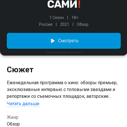
1 Сезон
18+
Россия
2021
Обзор
Смотреть
Смотрите сами! (сезон 1)
Сюжет
Еженедельная программа о кино: обзоры премьер,
эксклюзивные интервью с топовыми звездами и
репортажи со съемочных площадок, авторские
рейтинги и эксклюзивные подборки. Узнавайте
Читать дальше
первыми о последних событиях мира кино и не
упускайте шанса увидеть лучшие фильмы своими
Жанр
глазами!
Обзор