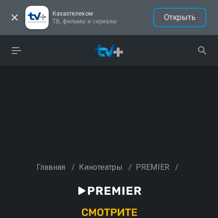
Казахтелеком
Открыть
ТВ, фильмы и сериалы
Главная
/
Кинотеатры
/
PREMIER
/