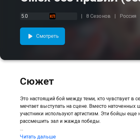
5.0
8 Сезонов
Россия
Смотреть
Сюжет
Это настоящий бой между теми, кто чувствует в с
мечтает выступать на сцене. Вместо наточенных 
участники используют артистизм. Эти бойцы еще 
рассмешить зал и жажда победы.
Посмотреть онлайн 7 сезон сериала Смех без пр
Читать дальше