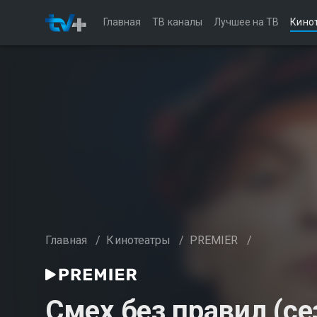
Главная
ТВ каналы
Лучшее на ТВ
Кино
Главная
/
Кинотеатры
/
PREMIER
/
Смех без правил (се