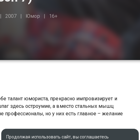
2007
Юмор
16+
ебе талант юмориста, прекрасно импровизирует и
шпаг здесь остроумие, а вместо стальных мышц
не профессионалы, но у них есть главное – желание
авил вы можете совершенно бесплатно в хорошем HD
Продолжая использовать сайт, вы соглашаетесь