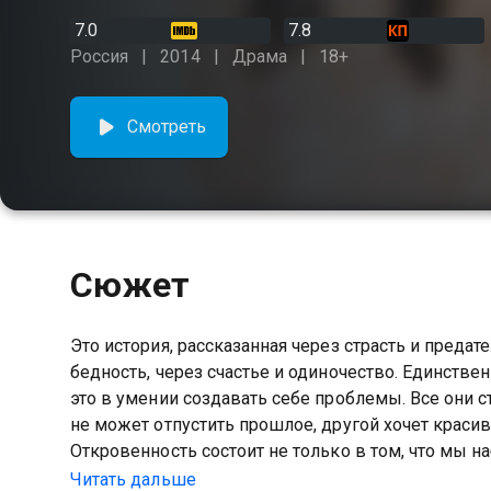
7.0
7.8
Россия
2014
Драма
18+
Смотреть
Сюжет
Это история, рассказанная через страсть и предате
бедность, через счастье и одиночество. Единстве
это в умении создавать себе проблемы. Все они ст
не может отпустить прошлое, другой хочет красив
Откровенность состоит не только в том, что мы
Создатели сериала не боятся показывать зрителям
Читать дальше