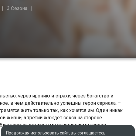
3 Сезона
льство, через иронию и страхи, через богатство и
нное, в чем действительно успешны герои сериала, –
ремятся жить только так, как хочется им. Один никак
ой жизни, а третий жаждет секса на стороне.
 наблюдаем за интимными отношениями героев.
 чужую жизнь такой, какая она есть, во всем ее
Продолжая использовать сайт, вы соглашаетесь