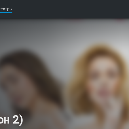
театры
он 2)