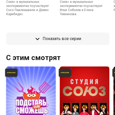
Союз» в музыкальных
Союз» в музыкальных
экспериментах поучаствуют
экспериментах поучаствуют
Сосо Павлиашвили и Демис
Илья Соболев и Елена
Карибидис.
Темникова.
Показать все серии
С этим смотрят