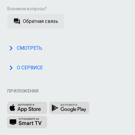
Возникли вопросы?
Обратная связь
СМОТРЕТЬ
О СЕРВИСЕ
ПРИЛОЖЕНИЯ