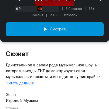
6.9
5 Сезонов
16+
Россия
2017
Игровой
Смотреть
Сюжет
Единственное в своем роде музыкальное шоу, в
котором звезды ТНТ демонстрируют свои
музыкальные таланты, и выходит это у них крайне
смешно. Участникам приходится погружаться в мир
Читать дальше
изощренной русской эстрады, и только юмор и
самоирония помогают им выстоять в этой схватке.
Жанр
Игровой, Музыка
Посмотреть онлайн 5 сезон сериала Шоу «Студия
Страна