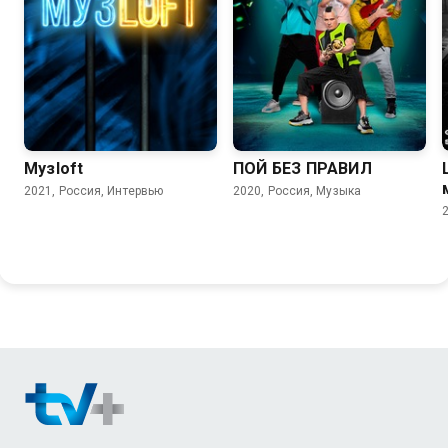
Музloft
ПОЙ БЕЗ ПРАВИЛ
2021, Россия, Интервью
2020, Россия, Музыка