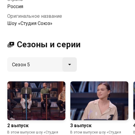
Союз» вы можете совершенно бесплатно в
Россия
хорошем HD качестве на Казахтелеком
Оригинальное название
Шоу «Студия Союз»
Сезоны и серии
2 выпуск
3 выпуск
В этом выпуске шоу «Студия
В этом выпуске шоу «Студия