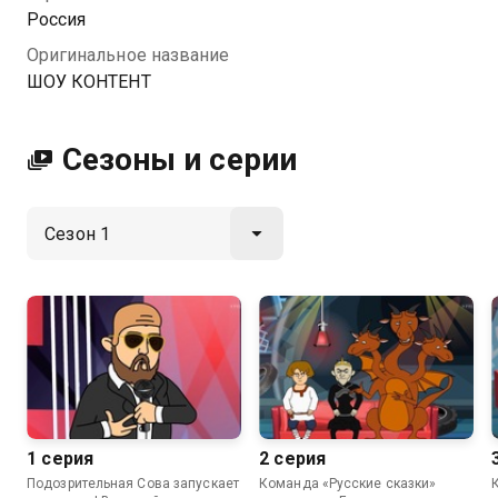
Посмотреть онлайн 1 сезон сериала ШОУ КОНТЕНТ
Россия
вы можете совершенно бесплатно в хорошем HD
Оригинальное название
качестве на Казахтелеком
ШОУ КОНТЕНТ
Сезоны и серии
1 серия
2 серия
Подозрительная Сова запускает
Команда «Русские сказки»