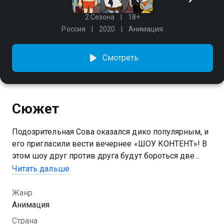
2 Сезона
18+
Россия
2020
Анимация
Смотреть
Сюжет
Подозрительная Сова оказался дико популярным, и
его пригласили вести вечернее «ШОУ КОНТЕНТ»! В
этом шоу друг против друга будут бороться две
команды. Команды снимают ролики на заданные
Читать дальше
темы и за три раунда должны выяснить, кто делает
контент круче. Все это под контролем Совы, конечно
Жанр
же!
Анимация
Страна