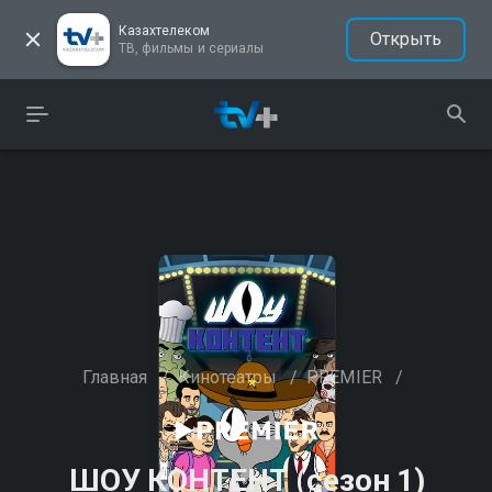
Казахтелеком
Открыть
ТВ, фильмы и сериалы
Главная
/
Кинотеатры
/
PREMIER
/
ШОУ КОНТЕНТ (сезон 1)