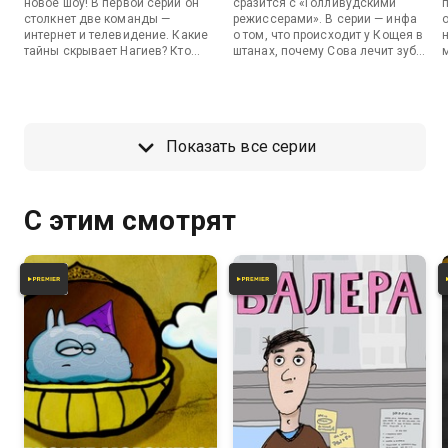
новое шоу! В первой серии он
сразится с «Голливудскими
столкнет две команды —
режиссерами». В серии — инфа
интернет и телевидение. Какие
о том, что происходит у Кощея в
тайны скрывает Нагиев? Кто
штанах, почему Сова лечит зубы
тамада интернета? Что тут
Тарантино и многое другое.
забыли Поперечный, Гузеева и
кот? Падение Останкинской
башни, пьяный Лепс и многое
другое.
Показать все серии
С этим смотрят