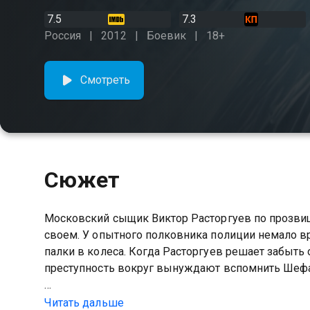
7.5
7.3
Россия
2012
Боевик
18+
Смотреть
Сюжет
Московский сыщик Виктор Расторгуев по прозвищ
своем. У опытного полковника полиции немало вр
палки в колеса. Когда Расторгуев решает забыть
преступность вокруг вынуждают вспомнить Шефа
Посмотреть онлайн 5 сезон сериала Шеф (2012) 
Читать дальше