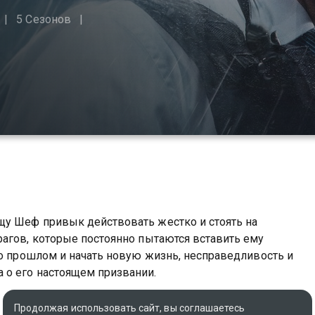
5 Сезонов
у Шеф привык действовать жестко и стоять на
агов, которые постоянно пытаются вставить ему
 о прошлом и начать новую жизнь, несправедливость и
 о его настоящем призвании.
вы можете совершенно бесплатно в хорошем HD
Продолжая использовать сайт, вы соглашаетесь