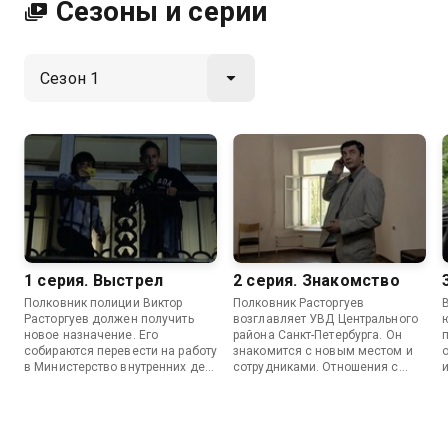
Сезоны и серии
1 серия. Выстрел
2 серия. Знакомство
Полковник полиции Виктор
Полковник Расторгуев
Расторгуев должен получить
возглавляет УВД Центрального
новое назначение. Его
района Санкт-Петербурга. Он
собираются перевести на работу
знакомится с новым местом и
в Министерство внутренних дел.
сотрудниками. Отношения с
Но ситуация быстро меняется, и
некоторыми коллегами не
Расторгуеву грозит выход на
складываются, и Шеф наживает
пенсию…
себе врагов.