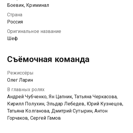
и преступность вокруг вынуждают вспомнить
Боевик, Криминал
Шефа о его настоящем призвании.
Страна
Россия
Оригинальное название
Шеф
Съёмочная команда
Режиссёры
Олег Ларин
В главных ролях
Андрей Чубченко, Ян Цапник, Татьяна Черкасова,
Кирилл Полухин, Эльдар Лебедев, Юрий Кузнецов,
Татьяна Колганова, Дмитрий Сутырин, Антон
Горчаков, Сергей Гамов