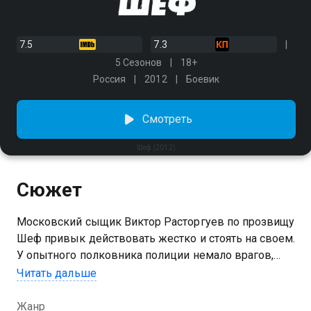
7.5
7.3
5 Сезонов
18+
Россия
2012
Боевик
Смотреть
Шеф (2012)
Сюжет
Московский сыщик Виктор Расторгуев по прозвищу
Шеф привык действовать жестко и стоять на своем.
У опытного полковника полиции немало врагов,
которые постоянно пытаются вставить ему палки в
Читать дальше
колеса. Когда Расторгуев решает забыть о
прошлом и начать новую жизнь, несправедливость
Жанр