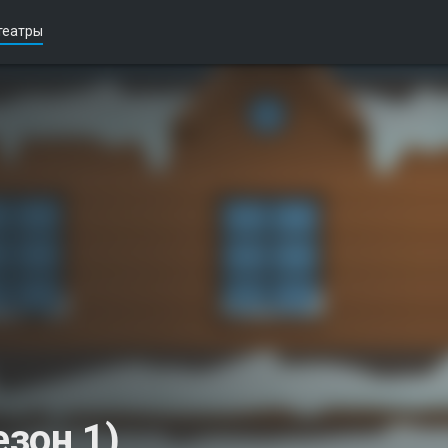
театры
зон 1)