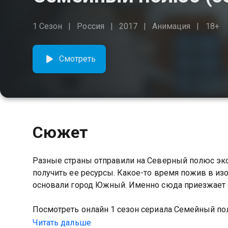
1 Сезон
Россия
2017
Анимация
18+
Смотреть
Сюжет
Разные страны отправили на Северный полюс экс
получить ее ресурсы. Какое-то время пожив в изо
основали город Южный. Именно сюда приезжает
Посмотреть онлайн 1 сезон сериала Семейный п
качестве на Казахтелеком
Читать дальше