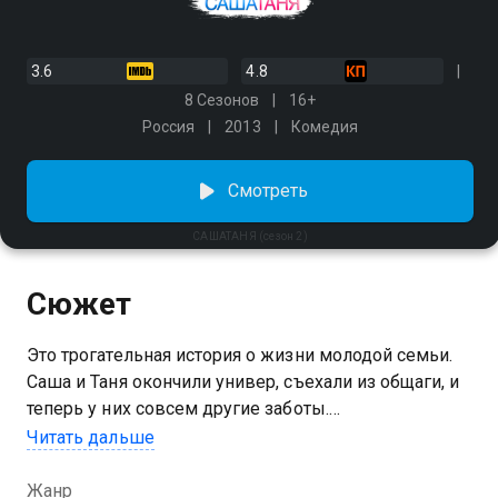
3.6
4.8
8 Сезонов
16+
Россия
2013
Комедия
Смотреть
САШАТАНЯ (сезон 2)
Сюжет
Это трогательная история о жизни молодой семьи.
Саша и Таня окончили универ, съехали из общаги, и
теперь у них совсем другие заботы.
Принципиальный Саша наотрез отказывается от
Читать дальше
финансовой помощи отца, который, если вы
помните, является рублевским олигархом. Сашиной
Жанр