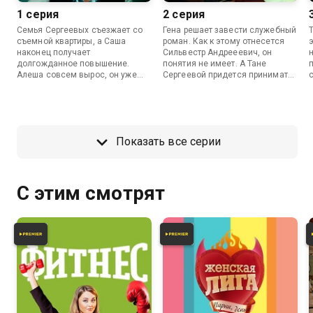
1 серия
2 серия
Семья Сергеевых съезжает со
Гена решает завести служебный
съемной квартиры, а Саша
роман. Как к этому отнесется
наконец получает
Сильвестр Андрееевич, он
долгожданное повышение.
понятия не имеет. А Тане
Алеша совсем вырос, он уже
Сергеевой придется принимать
идет в детский сад.
непосредственное участие в
осуществлении планов
охранника.
Показать все серии
С этим смотрят