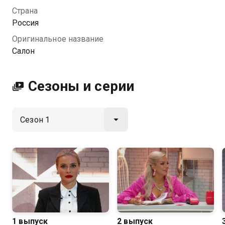
команда профессионалов, а на одно преображение
Страна
уйдет не более 7 минут.
Россия
Оригинальное название
Посмотреть онлайн 1 сезон сериала Салон вы
Салон
можете совершенно бесплатно в хорошем HD
качестве на Казахтелеком
Сезоны и серии
1 выпуск
2 выпуск