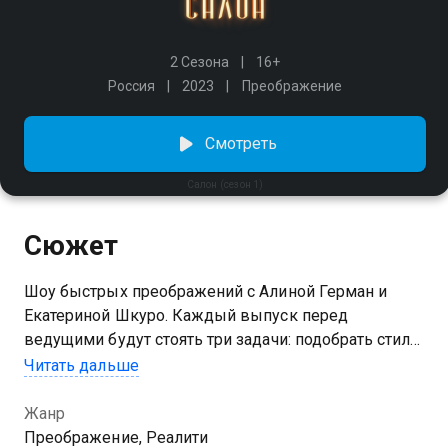
2 Сезона
16+
Россия
2023
Преображение
Смотреть
Салон (сезон 1)
Сюжет
Шоу быстрых преображений с Алиной Герман и
Екатериной Шкуро. Каждый выпуск перед
ведущими будут стоять три задачи: подобрать стиль
для героя с нестандартной внешностью, выбрать
Читать дальше
образ к определенному событию и предложить
человеку с ярким внешним видом новое прочтение
Жанр
стиля. Над волосами и макияжем будет работать
Преображение, Реалити