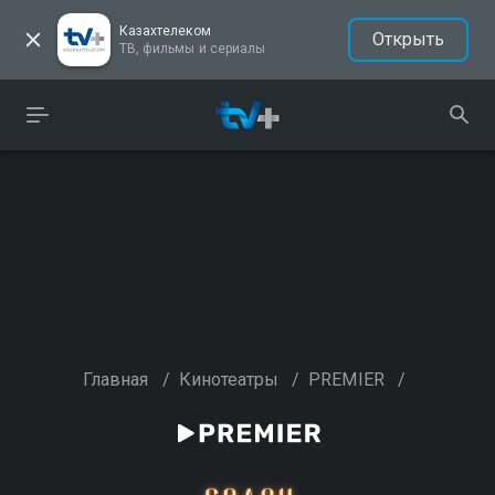
Казахтелеком
Открыть
ТВ, фильмы и сериалы
Главная
/
Кинотеатры
/
PREMIER
/