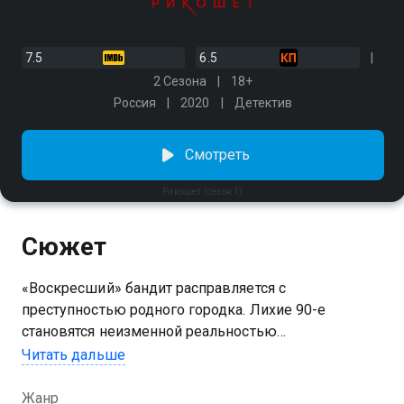
7.5
6.5
2 Сезона
18+
Россия
2020
Детектив
Смотреть
Рикошет (сезон 1)
Сюжет
«Воскресший» бандит расправляется с
преступностью родного городка. Лихие 90-е
становятся неизменной реальностью
провинциального Аннинска. 20 лет назад Денис был
Читать дальше
вынужден инсценировать собственную смерть, а
теперь возвращается домой на похороны родителей.
Жанр