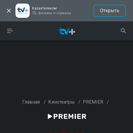
Казахтелеком
Открыть
ТВ, фильмы и сериалы
Главная
/
Кинотеатры
/
PREMIER
/