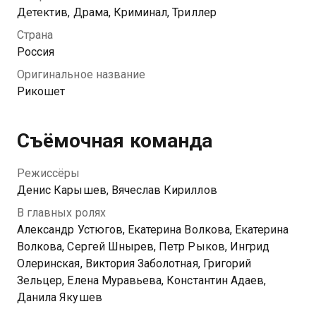
У него новые лицо, имя и документы. Лишь сестра
Детектив, Драма, Криминал, Триллер
Ника знает, кем на самом деле является
Страна
новоприбывший Денис. Брат пытается защитить ее
Россия
от нависшей угрозы и замолить старые грехи,
Оригинальное название
отчего быстро оказывается в эпицентре
Рикошет
криминальных разборок.
Посмотреть онлайн 1 сезон сериала Рикошет вы
Съёмочная команда
можете совершенно бесплатно в хорошем HD
качестве на Казахтелеком
Режиссёры
Денис Карышев, Вячеслав Кириллов
В главных ролях
Александр Устюгов, Екатерина Волкова, Екатерина
Волкова, Сергей Шнырев, Петр Рыков, Ингрид
Олеринская, Виктория Заболотная, Григорий
Зельцер, Елена Муравьева, Константин Адаев,
Данила Якушев