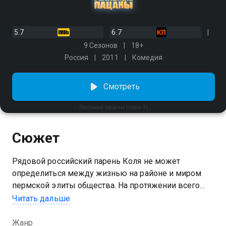
5.7
6.7
9 Сезонов
18+
Россия
2011
Комедия
Смотреть
Реальные пацаны (сезон 4)
Сюжет
Рядовой российский парень Коля не может
определиться между жизнью на районе и миром
пермской элиты общества. На протяжении всего
сериала вас ждут увлекательные и смешные
Читать дальше
истории, в которые попадают главный герой
сериала и его верные безбашенные друзья.
Жанр