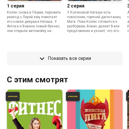
1 серия
2 серия
Колян снова в Перми, пережить
У Коляновой Наташи есть
развод с Лерой ему помогает
поклонник, горячий дагестанец
его новая девушка Наташа. У
Мага. Пока Колян готовится к
Антоха и Вована новый бизнес,
разборкам, Вован делает Вале
они открыли автомойку на
предложение и узнает, что его
районе. Эдик и Машка спорят по
родители против. Оказывается,
поводу имени дочери, а Мама
в деле замешана семейная
Коляна получает неожиданные
тайна.
новости.
Показать все серии
С этим смотрят