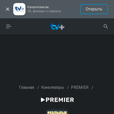
Казахтелеком
Открыть
ТВ, фильмы и сериалы
Главная
/
Кинотеатры
/
PREMIER
/