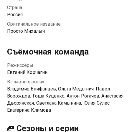
спасти промысловое хозяйство в тайге, которое
Страна
хочет поглотить большая корпорация. Беляковых
Россия
нежданный визит родственника совсем не радует,
Оригинальное название
но этот визит изменит жизнь каждого члена семьи.
Просто Михалыч
Посмотреть онлайн 2 сезон сериала Просто
Михалыч вы можете совершенно бесплатно в
Съёмочная команда
хорошем HD качестве на Казахтелеком
Режиссёры
Евгений Корчагин
В главных ролях
Владимир Епифанцев, Ольга Медынич, Павел
Ворожцов, Гоша Куценко, Антон Рогачев, Анастасия
Дворянская, Светлана Камынина, Юлия Сулес,
Екатерина Климова
Сезоны и серии