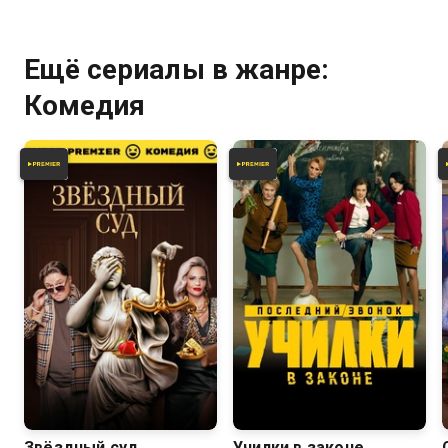
Ещё сериалы в жанре:
Комедия
5.4
6.7
Звёздный суд
Училки в законе