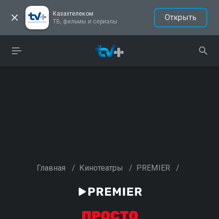
Казахтелеком
Открыть
ТВ, фильмы и сериалы
Главная
/
Кинотеатры
/
PREMIER
/