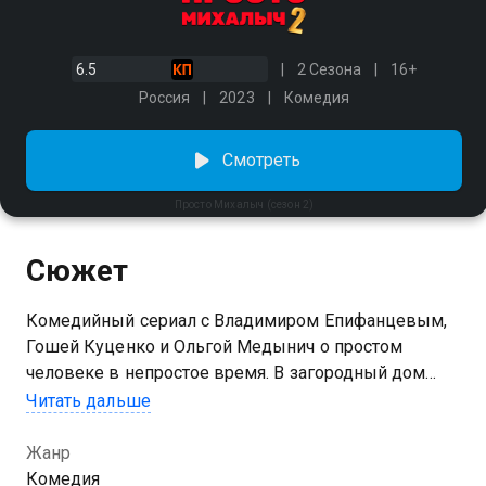
6.5
2 Сезона
16+
Россия
2023
Комедия
Смотреть
Просто Михалыч (сезон 2)
Сюжет
Комедийный сериал с Владимиром Епифанцевым,
Гошей Куценко и Ольгой Медынич о простом
человеке в непростое время. В загородный дом
состоятельной столичной семьи Беляковых
Читать дальше
приезжает родственник из сибирской глубинки —
простой и прямолинейный мужик Михалыч. В
Жанр
Москву он нагрянул, чтобы решить проблемы и
Комедия