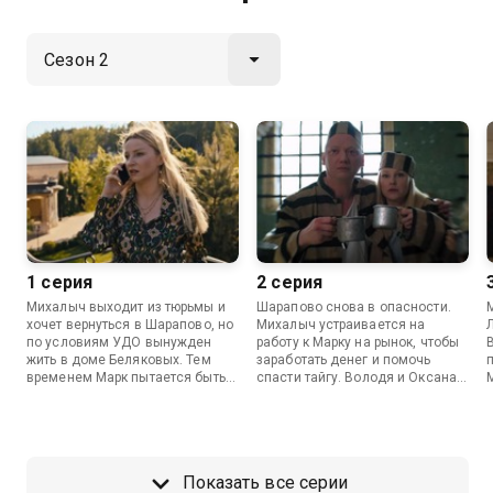
1 серия
2 серия
Михалыч выходит из тюрьмы и
Шарапово снова в опасности.
хочет вернуться в Шарапово, но
Михалыч устраивается на
по условиям УДО вынужден
работу к Марку на рынок, чтобы
жить в доме Беляковых. Тем
заработать денег и помочь
временем Марк пытается быть
спасти тайгу. Володя и Оксана
независимым от родителей, что
пытаются вернуть Марка домой,
очень не нравится Стасе. На
а Лена хочет скрыть от
дне рождения Оксаны
Михалыча, что живет с
родственники ссорятся.
Кириллом.
Показать все серии