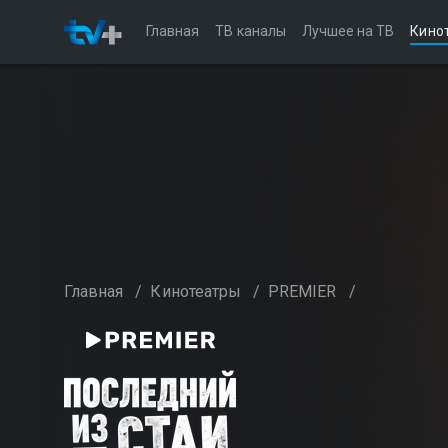
Главная
ТВ каналы
Лучшее на ТВ
Кино
Главная
/
Кинотеатры
/
PREMIER
/