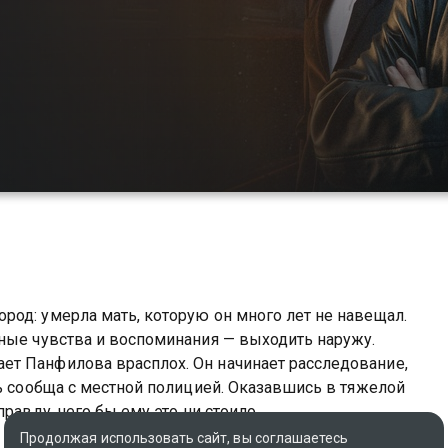
од: умерла мать, которую он много лет не навещал.
ные чувства и воспоминания — выходить наружу.
т Панфилова врасплох. Он начинает расследование,
ть сообща с местной полицией. Оказавшись в тяжелой
равду, чего бы ему это ни стоило.
Продолжая использовать сайт, вы соглашаетесь