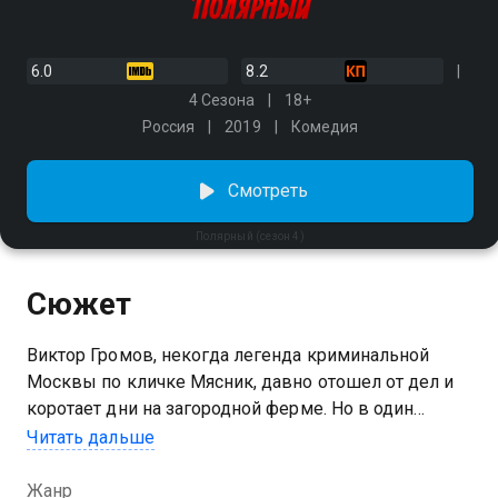
6.0
8.2
4 Сезона
18+
Россия
2019
Комедия
Смотреть
Полярный (сезон 4)
Сюжет
Виктор Громов, некогда легенда криминальной
Москвы по кличке Мясник, давно отошел от дел и
коротает дни на загородной ферме. Но в один
прекрасный день на ферме появляются его бывшие
Читать дальше
коллеги по опасному бизнесу и ставят перед фактом
– Витя должен передержать на своем банковском
Жанр