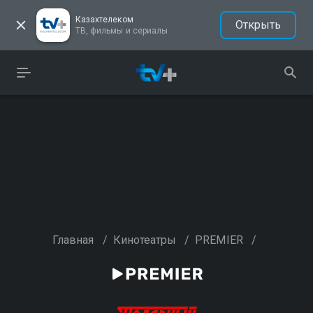
Казахтелеком
Открыть
ТВ, фильмы и сериалы
Главная
/
Кинотеатры
/
PREMIER
/