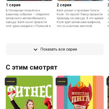
1 серия
2 серия
В Полярном готовятся к
Витя узнает о пропаже Толи и
важному событию — открытию
Коли. Он просит Раису провести
китайского автомобильного
проверку на заводе. В это время
завода. Витя хочет провести
Коля врет китайским мафиози,
этот день наедине с Полиной и
что он участник местной
отметить ее день рождения, но
преступной группировки под
дома его ждет неожиданный
названием «Полярные олени».
гость. Тем временем Толя и
Коля придумывают необычную
рекламную акцию для
Показать все серии
продвижения завода.
С этим смотрят