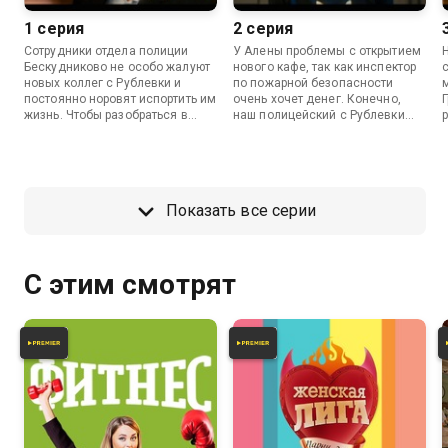
1 серия
2 серия
Сотрудники отдела полиции
У Алены проблемы с открытием
Бескудниково не особо жалуют
нового кафе, так как инспектор
новых коллег с Рублевки и
по пожарной безопасности
постоянно норовят испортить им
очень хочет денег. Конечно,
Г
жизнь. Чтобы разобраться в
наш полицейский с Рублевки
ситуации, Гриша вызывает
спасет девушку. А Работой
обидчиков на смертельную
Яковлева недоволен префект.
битву. Полицейские с Рублевки
против полицейских из
Бескудниково. Алена и
Показать все серии
Кристина тем временем решают
открыть собственный бизнес.
С этим смотрят