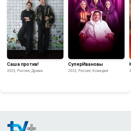
6.4
8.1
6.7
Саша против!
СуперИвановы
2023, Россия, Драма
2023, Россия, Комедия