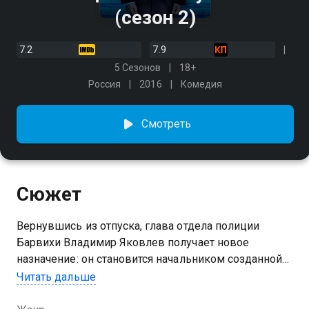
(сезон 2)
7.2
7.9
5 Сезонов
18+
Россия
2016
Комедия
Смотреть
Сюжет
Вернувшись из отпуска, глава отдела полиции
Барвихи Владимир Яковлев получает новое
назначение: он становится начальником созданной
на Рублёвке Академии российской полиции. Ему
Читать дальше
предстоит воспитать и обучить новое поколение
полицейских, стражей закона будущего. В этом