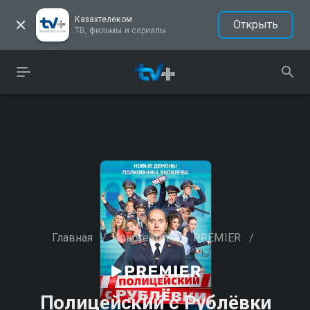
Казахтелеком
Открыть
ТВ, фильмы и сериалы
Главная
/
Кинотеатры
/
PREMIER
/
Полицейский с Рублёвки