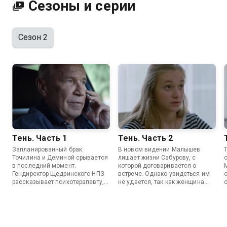
Сезоны и серии
Сезон 2
Тень. Часть 1
Тень. Часть 2
Запланированный брак
В новом видении Малышев
Точилина и Деминой срывается
лишает жизни Сабурову, с
в последний момент.
которой договаривается о
Гендиректор Щедринского НПЗ
встрече. Однако увидеться им
рассказывает психотерапевту,
не удается, так как женщина
как в видениях лишает жизни
погибает. Демина берется за
женщину. По описанию она
расследование, пока Точилин
похожа на недавно убитую
занимается делом об убийстве
следовательницу Кравец.
Кравец.