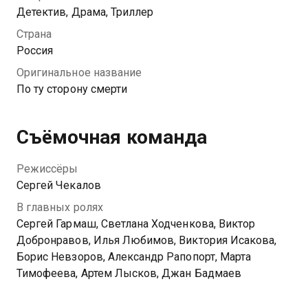
сотрудница Института мозга Юлия Демина, которой
Детектив, Драма, Триллер
погибший спас жизнь. Из-за разницы в возрасте им
Страна
сложно найти общий язык. Но разногласия уходят на
Россия
второй план, когда им в руки попадает новый ребус.
Оригинальное название
По ту сторону смерти
Посмотреть онлайн 2 сезон сериала По ту сторону
смерти вы можете совершенно бесплатно в
хорошем HD качестве на Казахтелеком
Съёмочная команда
Режиссёры
Сергей Чекалов
В главных ролях
Сергей Гармаш, Светлана Ходченкова, Виктор
Добронравов, Илья Любимов, Виктория Исакова,
Борис Невзоров, Александр Рапопорт, Марта
Тимофеева, Артем Лысков, Джан Бадмаев