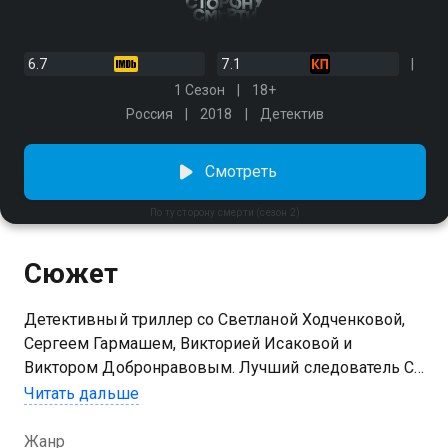
6.7
7.1
1 Сезон
18+
Россия
2018
Детектив
Смотреть
По ту сторону смерти (сезон 2)
Сюжет
Детективный триллер со Светланой Ходченковой,
Сергеем Гармашем, Викторией Исаковой и
Виктором Добронравовым. Лучший следователь СК
Глеб Точилин собирается на пенсию, но сначала ему
Читать дальше
предстоит разобраться в странном деле об
исчезновении тела из морга. Ему помогает
Жанр