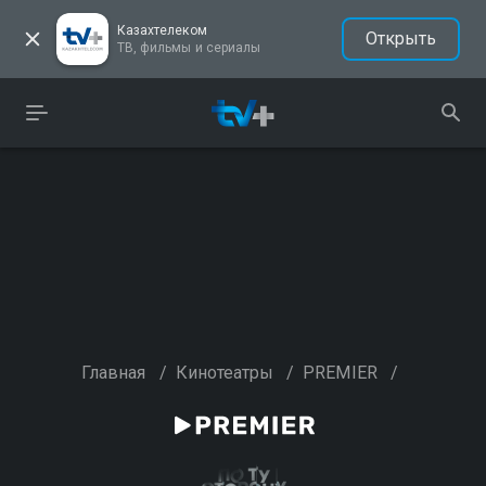
Казахтелеком
Открыть
ТВ, фильмы и сериалы
Главная
/
Кинотеатры
/
PREMIER
/