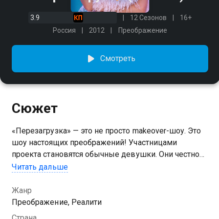
3.9
12 Сезонов
16+
Россия
2012
Преображение
Смотреть
Сюжет
«Перезагрузка» — это не просто makeover-шоу. Это
шоу настоящих преображений! Участницами
проекта становятся обычные девушки. Они честно
признали, что совершили ошибку, и пришли к
Читать дальше
экспертам за помощью. У них разные истории, но
всех их объединяет одно: девушки уверены, что
Жанр
«Перезагрузка» — первый шаг на пути к переменам
Преображение, Реалити
в жизни. Главная задача шоу — не только внешнее
Страна