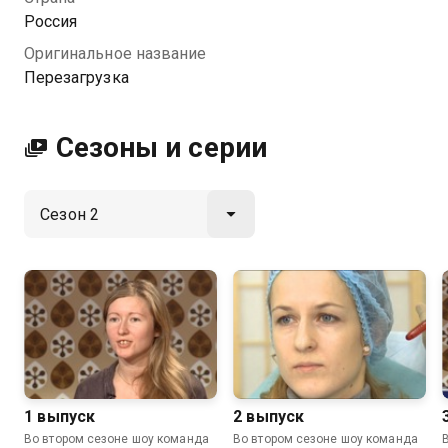
преображение, но и внутренняя трансформация, за
Россия
которой стоит кропотливая работа специалистов.
Оригинальное название
Перезагрузка
Посмотреть онлайн 2 сезон сериала Перезагрузка
вы можете совершенно бесплатно в хорошем HD
качестве на Казахтелеком
Сезоны и серии
1 выпуск
2 выпуск
Во втором сезоне шоу команда
Во втором сезоне шоу команда